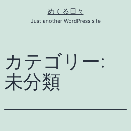
コ
めくる日々
ン
Just another WordPress site
テ
ン
ツ
カテゴリー:
へ
ス
未分類
キ
ッ
プ